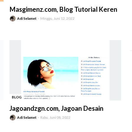
-
Masgimenz.com, Blog Tutorial Keren
Adi Selamet
Minggu, Juni 12, 2022
BLOG
-
Jagoandzgn.com, Jagoan Desain
Adi Selamet
Rabu, Juni 08, 2022