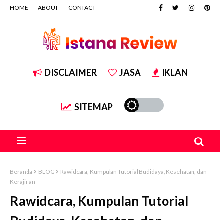
HOME
ABOUT
CONTACT
DISCLAIMER
JASA
IKLAN
SITEMAP
Beranda
BLOG
Rawidcara, Kumpulan Tutorial Budidaya, Kesehatan, dan
Kerajinan
Rawidcara, Kumpulan Tutorial