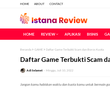
HOME
ABOUT
CONTACT
HOME
REVIEW
APLIKASI
BISNIS
GA
Beranda
GAME
Daftar Game Terbukti Scam dan Boros Kuota
Daftar Game Terbukti Scam d
Adi Selamet
Minggu, Juli 10, 2022
Jangan kamu habiskan waktu dan kuota kamu untuk bermain gam