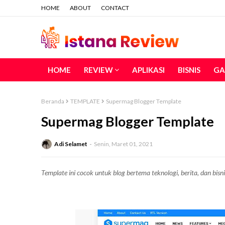
HOME
ABOUT
CONTACT
HOME
REVIEW
APLIKASI
BISNIS
GA
Beranda
TEMPLATE
Supermag Blogger Template
Supermag Blogger Template
Adi Selamet
Senin, Maret 01, 2021
Template ini cocok untuk blog bertema teknologi, berita, dan bisni