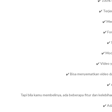
✔️ 100% 
✔️ Terj
✔️ Me
✔️ Fo
✔️ 
✔️ Mod
✔️ Video 
✔️ Bisa menyematkan video da
✔️ 
Tapi bila kamu membelinya, ada beberapa fitur dan kelebi
✔️ Ad