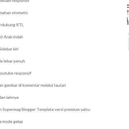
desain responsif
emahan otomatis
ndukung RTL
nt Arab indah
Sidebar kiri
e lebar penuh
youtube responsif
n gambar di komentar melalui tautan
dan lainnya
han Supermag Blogger Template versi premium yaitu:
a mode gelap