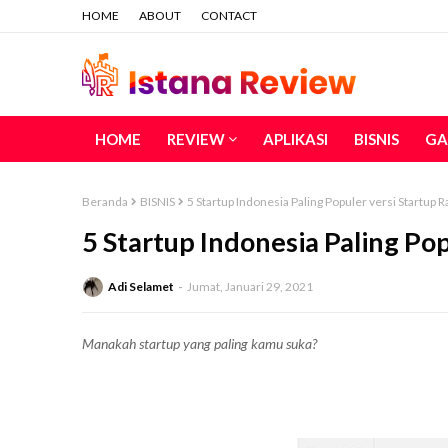
HOME
ABOUT
CONTACT
HOME
REVIEW
APLIKASI
BISNIS
GA
Beranda
BISNIS
5 Startup Indonesia Paling Populer versi Startup 
5 Startup Indonesia Paling Po
Adi Selamet
Jumat, Januari 29, 2021
Manakah startup yang paling kamu suka?