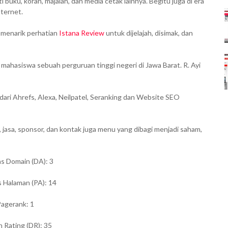
buku, koran, majalah, dan media cetak lainnya. Begitu juga di era
nternet.
g menarik perhatian
Istana Review
untuk dijelajah, disimak, dan
ahasiswa sebuah perguruan tinggi negeri di Jawa Barat. R. Ayi
ari Ahrefs, Alexa, Neilpatel, Seranking dan Website SEO
jasa, sponsor, dan kontak juga menu yang dibagi menjadi saham,
as Domain (DA): 3
s Halaman (PA): 14
Pagerank: 1
 Rating (DR): 35