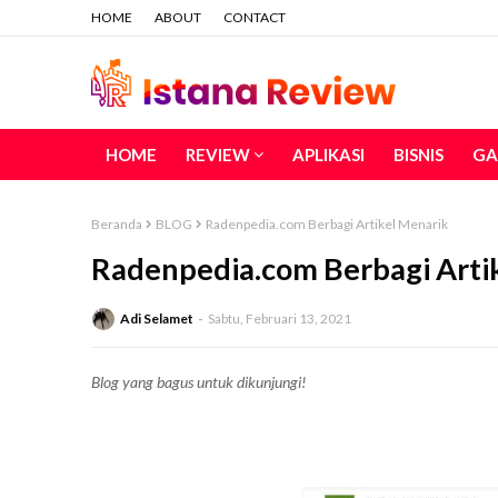
HOME
ABOUT
CONTACT
HOME
REVIEW
APLIKASI
BISNIS
GA
Beranda
BLOG
Radenpedia.com Berbagi Artikel Menarik
Radenpedia.com Berbagi Arti
Adi Selamet
Sabtu, Februari 13, 2021
Blog yang bagus untuk dikunjungi!