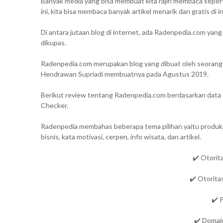
Banyak media yang bisa membuat kita rajin membaca seperti 
ini, kita bisa membaca banyak artikel menarik dan gratis di i
Di antara jutaan blog di internet, ada Radenpedia.com yan
dikupas.
Radenpedia.com merupakan blog yang dibuat oleh seorang m
Hendrawan Supriadi membuatnya pada Agustus 2019.
Berikut review tentang Radenpedia.com berdasarkan data d
Checker.
Radenpedia membahas beberapa tema pilihan yaitu produk, 
bisnis, kata motivasi, cerpen, info wisata, dan artikel.
✔️ Otorit
✔️ Otorita
✔️ 
✔️ Domain