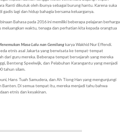
ara Ranti dikutuk oleh ibunya sebagai burung hantu. Karena suka
 gadis lagi dan hidup bahagia bersama keluarganya.
naan Bahasa pada 2016 ini memiliki beberapa pelajaran berharga
rus meluangkan waktu, tenaga dan perhatian kita kepada orangtua
Menemukan Masa Lalu nan Gemilang
karya Wakhid Nur Effendi.
rbeda etnis asal Jakarta yang berwisata ke tempat-tempat
ah dari guru mereka. Beberapa tempat bersejarah yang mereka
nggi, Benteng Speelwijk, dan Pelabuhan Karangantu yang menjadi
0 tahun silam.
mpuni, Hans Tuah Samudera, dan Ah Tiong Han yang mengunjungi
 Banten. Di semua tempat itu, mereka menjadi tahu bahwa
daan etnis dan keyakinan.