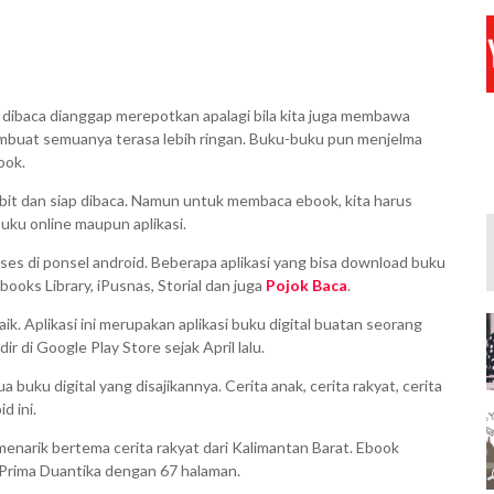
dibaca dianggap merepotkan apalagi bila kita juga membawa
mbuat semuanya terasa lebih ringan. Buku-buku pun menjelma
ook.
it dan siap dibaca. Namun untuk membaca ebook, kita harus
ku online maupun aplikasi.
kses di ponsel android. Beberapa aplikasi yang bisa download buku
ooks Library, iPusnas, Storial dan juga
Pojok Baca
.
k. Aplikasi ini merupakan aplikasi buku digital buatan seorang
 di Google Play Store sejak April lalu.
buku digital yang disajikannya. Cerita anak, cerita rakyat, cerita
d ini.
menarik bertema cerita rakyat dari Kalimantan Barat. Ebook
 Prima Duantika dengan 67 halaman.