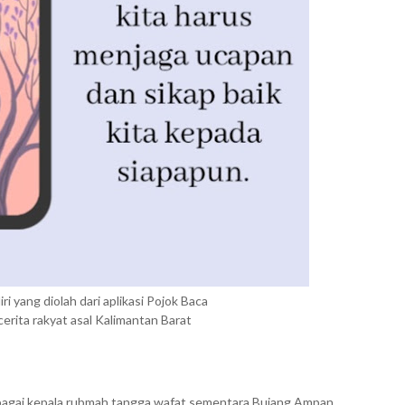
iri yang diolah dari aplikasi Pojok Baca
cerita rakyat asal Kalimantan Barat
bagai kepala rubmah tangga wafat sementara Bujang Ampan