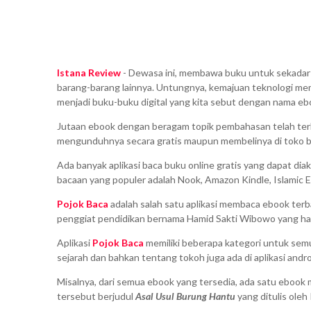
Istana Review
- Dewasa ini, membawa buku untuk sekadar 
barang-barang lainnya. Untungnya, kemajuan teknologi me
menjadi buku-buku digital yang kita sebut dengan nama eb
Jutaan ebook dengan beragam topik pembahasan telah terb
mengunduhnya secara gratis maupun membelinya di toko bu
Ada banyak aplikasi baca buku online gratis yang dapat dia
bacaan yang populer adalah Nook, Amazon Kindle, Islamic Eb
Pojok Baca
adalah salah satu aplikasi membaca ebook terbai
penggiat pendidikan bernama Hamid Sakti Wibowo yang hadir
Aplikasi
Pojok Baca
memiliki beberapa kategori untuk semua 
sejarah dan bahkan tentang tokoh juga ada di aplikasi androi
Misalnya, dari semua ebook yang tersedia, ada satu ebook 
tersebut berjudul
Asal Usul Burung Hantu
yang ditulis oleh