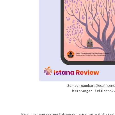
Sumber gambar
: Desain send
Keterangan
: Judul ebook 
Kehidupan mereka berubah menjadi susah setelah Apu se