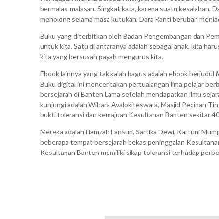
bermalas-malasan. Singkat kata, karena suatu kesalahan, D
menolong selama masa kutukan, Dara Ranti berubah menjadi
Buku yang diterbitkan oleh Badan Pengembangan dan Pembi
untuk kita. Satu di antaranya adalah sebagai anak, kita ha
kita yang bersusah payah mengurus kita.
Ebook lainnya yang tak kalah bagus adalah ebook berjudul
Buku digital ini menceritakan pertualangan lima pelajar be
bersejarah di Banten Lama setelah mendapatkan ilmu sejar
kunjungi adalah Wihara Avalokiteswara, Masjid Pecinan Ti
bukti toleransi dan kemajuan Kesultanan Banten sekitar 40
Mereka adalah Hamzah Fansuri, Sartika Dewi, Kartuni Mu
beberapa tempat bersejarah bekas peninggalan Kesultanan
Kesultanan Banten memiliki sikap toleransi terhadap perbe