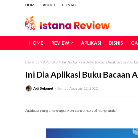
HOME
ABOUT
CONTACT
HOME
REVIEW
APLIKASI
BISNIS
GA
Beranda
APLIKASI
Ini Dia Aplikasi Buku Bacaan Anak Gratis dan L
Ini Dia Aplikasi Buku Bacaan 
Adi Selamet
Jumat, Agustus 12, 2022
Aplikasi yang menyuguhkan cerita rakyat yang unik!